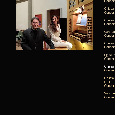
Concer
Chiesa 
Concer
Chiesa 
Concert
Santua
Concert
Chiesa 
Concer
Eglise 
Concer
Chiesa 
Concer
Nostra 
(BL)
Concert
Santuar
Concert