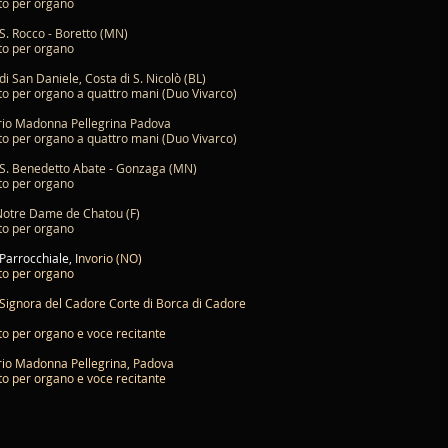
to per organo
S. Rocco - Boretto (MN)
to per organo
di San Daniele, Costa di S. Nicolò (BL)
o per organo a quattro mani (Duo Vivarco)
rio Madonna Pellegrina Padova
o per organo a quattro mani (Duo Vivarco)
S. Benedetto Abate - Gonzaga (MN)
to per organo
Notre Dame de Chatou (F)
to per organo
Parrocchiale, I
nvorio (NO)
to per organo
Signora del Cadore Corte di Borca di Cadore
o per organo e voce recitante
io Madonna Pellegrina, Padova
o per organo e voce recitante