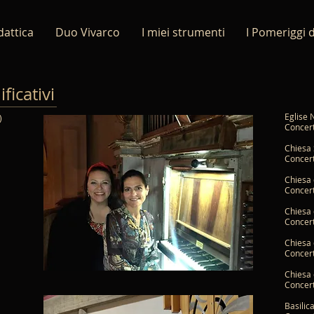
dattica
Duo Vivarco
I miei strumenti
I Pomeriggi d
ficativi
Eglise 
)
Concer
Chiesa 
Concert
Chiesa 
Concert
Chiesa 
Concer
Chiesa 
Concer
Chiesa 
Concert
Basilic
na